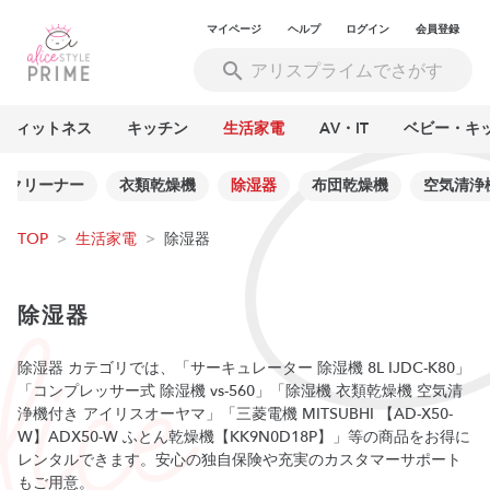
マイページ
ヘルプ
ログイン
会員登録
フィットネス
キッチン
生活家電
AV・IT
ベビー・キ
ムクリーナー
衣類乾燥機
除湿器
布団乾燥機
空気清浄
TOP
>
生活家電
>
除湿器
除湿器
除湿器 カテゴリでは、「サーキュレーター 除湿機 8L IJDC-K80」
「コンプレッサー式 除湿機 vs-560」「除湿機 衣類乾燥機 空気清
浄機付き アイリスオーヤマ」「三菱電機 MITSUBHI 【AD-X50-
W】ADX50-W ふとん乾燥機【KK9N0D18P】」等の商品をお得に
レンタルできます。安心の独自保険や充実のカスタマーサポート
もご用意。