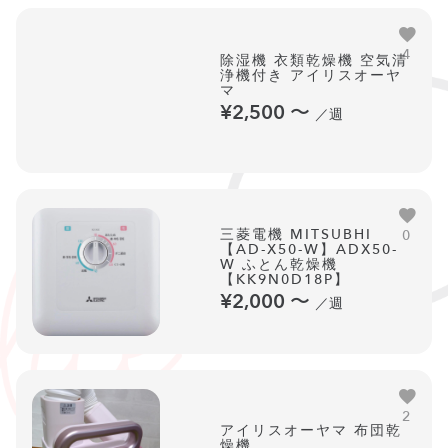
4
除湿機 衣類乾燥機 空気清
浄機付き アイリスオーヤ
マ
¥2,500
〜
／週
三菱電機 MITSUBHI
0
【AD-X50-W】ADX50-
W ふとん乾燥機
【KK9N0D18P】
¥2,000
〜
／週
2
アイリスオーヤマ 布団乾
燥機