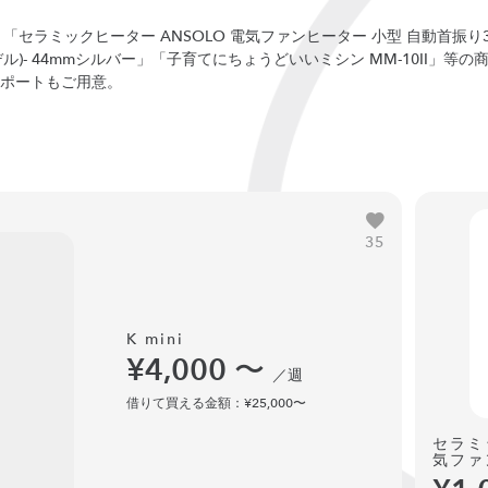
i」「セラミックヒーター ANSOLO 電気ファンヒーター 小型 自動首振り
 4(GPSモデル)- 44mmシルバー」「子育てにちょうどいいミシン MM-10I
ポートもご用意。
35
K mini
¥4,000
〜
／週
借りて買える金額：¥25,000〜
セラミ
気ファ
3段階