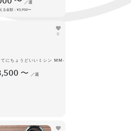
000
〜
／週
る金額：¥3,900〜
0
育てにちょうどいいミシン MM-
I
3,500
〜
／週