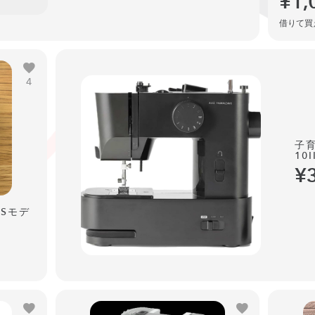
¥1,
借りて買え
4
子
10I
¥
GPSモデ