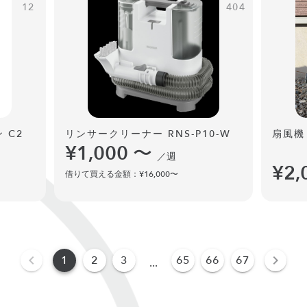
12
404
 C2
リンサークリーナー RNS-P10-W
扇風機
¥1,000
〜
／週
¥2,
借りて買える金額：¥16,000〜
1
2
3
65
66
67
...