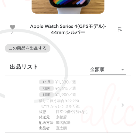
Apple Watch Series 4(GPSモデル)-
44mmシルバー
4
この商品を出品する
出品リスト
金額順
¥1,330
／週
1ヶ月
¥1,615
／週
2週間
¥1,900
／週
1週間
借りて買う場合 ¥29,990
ただいまこの商品はレンタルできません
8/11
からレンタル可能
状態
目立つ傷や汚れなし
発送元
京都府
配送方法
匿名配送
出品者
直太朗