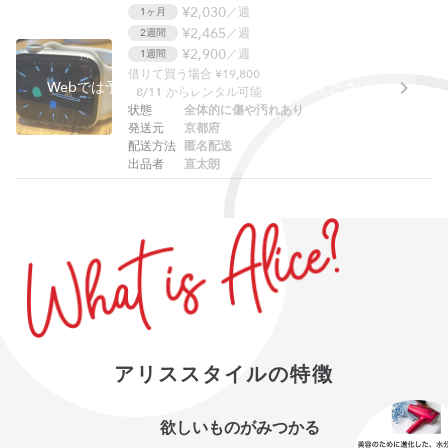
¥2,030
／週
1ヶ月
¥2,465
／週
2週間
¥2,900
／週
1週間
借りて買う場合 ¥19,800
Webでは予約できません。アプリをご利用ください。
8/11
からレンタル可能
状態
全体的に傷や汚れあり
発送元
京都府
配送方法
匿名配送
出品者
直太朗
アリススタイルの特徴
欲しいものがみつかる