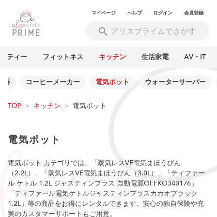
マイページ
ヘルプ
ログイン
会員登録
ーティー
フィットネス
キッチン
生活家電
AV・IT
理器
コーヒーメーカー
電気ポット
ウォーターサーバー
TOP
>
キッチン
>
電気ポット
電気ポット
電気ポット カテゴリでは、「蒸気レスVE電気まほうびん
（2.2L）」「蒸気レスVE電気まほうびん（3.0L）」「ティファー
ル ケトル 1.2L ジャスティンプラス 自動電源OFFKO340176」
「ティファール電気ケトルジャスティンプラスカカオブラック
1.2L」等の商品をお得にレンタルできます。安心の独自保険や充
実のカスタマーサポートもご用意。