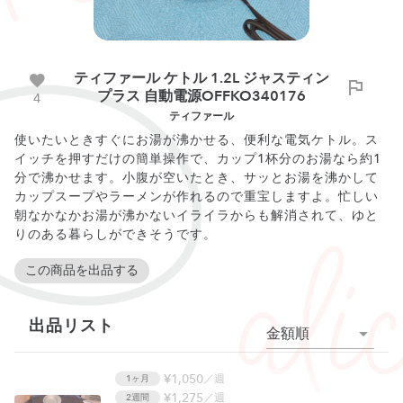
ティファール ケトル 1.2L ジャスティン
プラス 自動電源OFFKO340176
4
ティファール
使いたいときすぐにお湯が沸かせる、便利な電気ケトル。ス
イッチを押すだけの簡単操作で、カップ1杯分のお湯なら約1
分で沸かせます。小腹が空いたとき、サッとお湯を沸かして
カップスープやラーメンが作れるので重宝しますよ。忙しい
朝なかなかお湯が沸かないイライラからも解消されて、ゆと
りのある暮らしができそうです。
この商品を出品する
出品リスト
金額順
¥1,050
／週
1ヶ月
¥1,275
／週
2週間