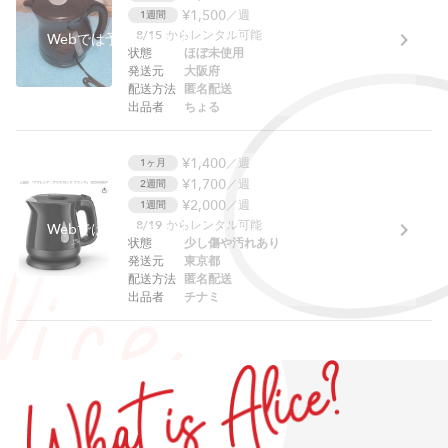
¥1,500
／週
1週間
8/15
からレンタル可能
Webでは予約できません。アプリをご利用ください。
状態
ほぼ未使用
発送元
大阪府
配送方法
匿名配送
出品者
ちょる
¥1,400
／週
1ヶ月
¥1,700
／週
2週間
¥2,000
／週
1週間
8/19
からレンタル可能
Webでは予約できません。アプリをご利用ください。
状態
少し傷や汚れあり
発送元
東京都
配送方法
匿名配送
出品者
チナミ