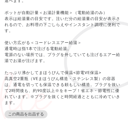
選べます。
ポットが自動計量＜お湯計量機能＞（電動給湯のみ）
表示は給湯量の目安です。注いだ分の給湯量の目安が表示さ
れるので、お料理の下ごしらえやインスタント調理に便利で
す。
使い方広がる＜コードレスエアー給湯＞
通電時は指1本で注げる電動給湯。
電源のない場所では、プラグを外していても注げるエアー給
湯でお湯が注げます。
たっぷり沸かしてまほうびんで保温<節電VE保温>
高真空2重瓶（VEまほうびん構造・ステンレス製）の容器
は、通電を切っても保温できる頼もしい構造。プラグを抜い
て2時間後も、約90度以上※をキープ！省エネ・節電性に優
れています。※プラグを抜くと時間経過とともに冷めていき
ます。
この商品を出品する