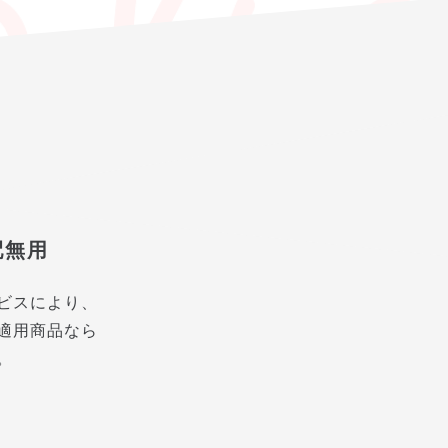
配無用
ビスにより、
適用商品なら
。