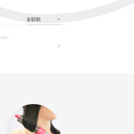
金額順
れなし
。