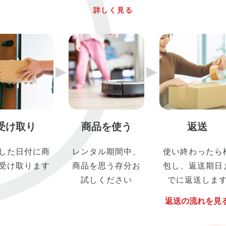
詳しく見る
▶︎
▶︎
受け取り
商品を使う
返送
した日付に商
レンタル期間中、
使い終わったら
受け取ります
商品を思う存分お
包し、返送期日
試しください
でに返送しま
返送の流れを見