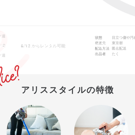
／週
状態
目立つ傷や汚
発送元
東京都
ebでは予約できません。アプリをご利用ください
8/12
からレンタル可能
／週
配送方法
匿名配送
出品者
たく
／週
アリススタイルの特徴