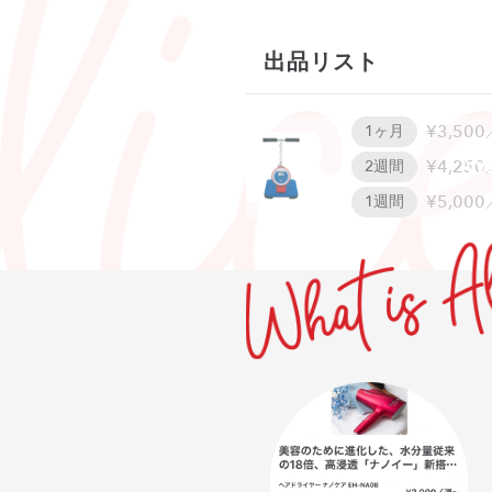
出品リスト
¥3,500
1ヶ月
W
¥4,250
2週間
¥5,000
1週間