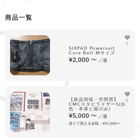
商品一覧
7
SIXPAD Powersuit
Core Belt Mサイズ
¥2,000
〜
／週
【新品同様・空間用】
0
CMCスタビライザー5(白
色・本体と箱のみ)
¥5,000
〜
／週
借りて買える金額：¥51,000〜