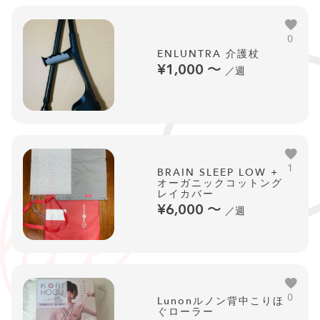
0
ENLUNTRA 介護杖
¥1,000
〜
／週
1
BRAIN SLEEP LOW +
オーガニックコットング
レイカバー
¥6,000
〜
／週
0
Lunonルノン背中こりほ
ぐローラー