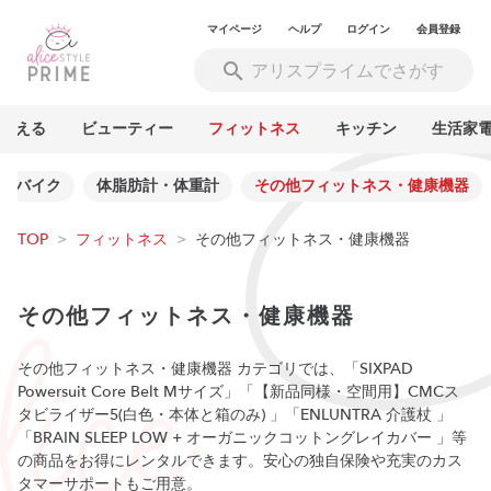
マイページ
ヘルプ
ログイン
会員登録
買える
ビューティー
フィットネス
キッチン
生活家
ムバイク
体脂肪計・体重計
その他フィットネス・健康機器
TOP
>
フィットネス
>
その他フィットネス・健康機器
その他フィットネス・健康機器
その他フィットネス・健康機器 カテゴリでは、「SIXPAD
Powersuit Core Belt Mサイズ」「【新品同様・空間用】CMCス
タビライザー5(白色・本体と箱のみ) 」「ENLUNTRA 介護杖 」
「BRAIN SLEEP LOW + オーガニックコットングレイカバー 」等
の商品をお得にレンタルできます。安心の独自保険や充実のカス
タマーサポートもご用意。