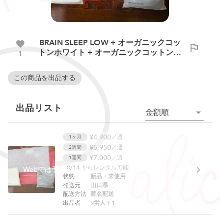
BRAIN SLEEP LOW + オーガニックコッ
トンホワイト + オーガニックコットング
1
レイ
この商品を出品する
出品リスト
金額順
¥4,900
／週
1ヶ月
¥5,950
／週
2週間
¥7,000
／週
1週間
8/14
からレンタル可能
Webでは予約できません。アプリをご利用ください。
状態
新品・未使用
発送元
山口県
配送方法
匿名配送
出品者
9労人＋1