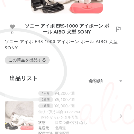
ソニー アイボ ERS-1000 アイボーン ボ
ール AIBO 犬型 SONY
0
ソニー アイボ ERS-1000 アイボーン ボール AIBO 犬型
SONY
この商品を出品する
出品リスト
金額順
¥4,200
／週
1ヶ月
¥5,100
／週
2週間
¥6,000
／週
1週間
借りて買う場合 ¥129,980
Webでは予約できません。アプリをご利用ください。
8/16
からレンタル可能
状態
目立つ傷や汚れなし
発送元
北海道
配送方法
匿名配送