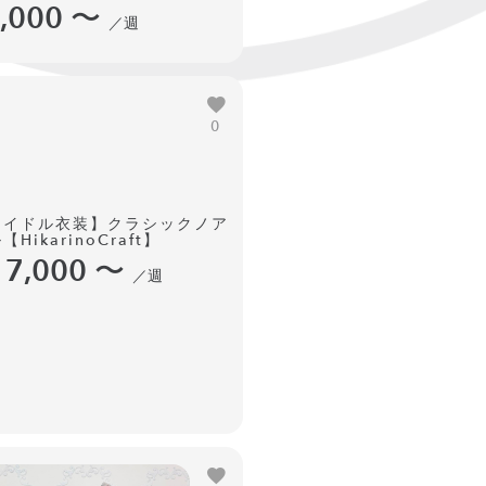
,000
〜
／週
0
アイドル衣装】クラシックノア
【HikarinoCraft】
17,000
〜
／週