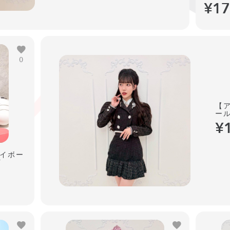
¥17
0
【
ール
¥
アイボー
Y