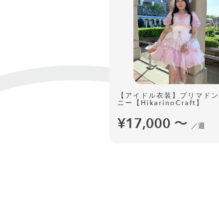
【アイドル衣装】プリマドン
ニー【HikarinoCraft】
¥17,000
〜
／週