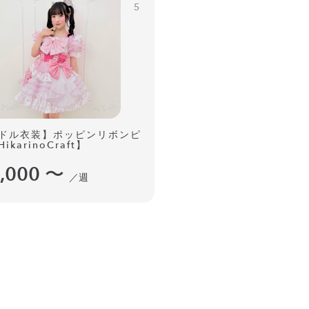
5
ドル衣装】ポッピンリボンピ
ikarinoCraft】
,000
〜
／週