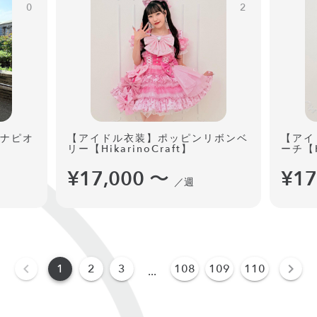
0
2
ナピオ
【アイドル衣装】ポッピンリボンベ
【アイ
リー【HikarinoCraft】
ーチ【H
¥17,000
〜
¥17
／週
1
2
3
108
109
110
...