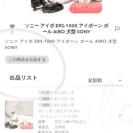
ソニー アイボ ERS-1000 アイボーン ボ
ール AIBO 犬型 SONY
0
ソニー アイボ ERS-1000 アイボーン ボール AIBO 犬型
SONY
この商品を出品する
出品リスト
金額順
¥4,200
／週
1ヶ月
¥5,100
／週
2週間
¥6,000
／週
1週間
借りて買う場合 ¥129,980
Webでは予約できません。アプリをご利用ください。
8/14
からレンタル可能
状態
目立つ傷や汚れなし
発送元
北海道
配送方法
匿名配送