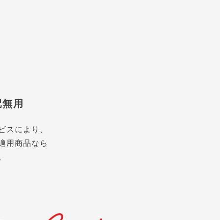
配無用
ビスにより、
適用商品なら
。