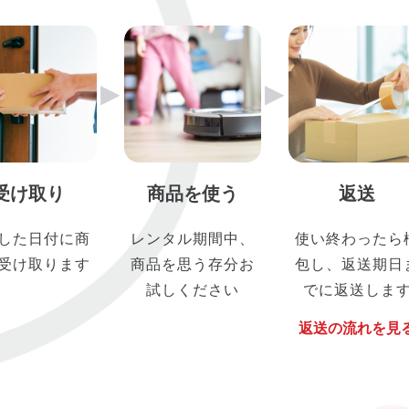
▶︎
▶︎
受け取り
商品を使う
返送
した日付に商
レンタル期間中、
使い終わったら
受け取ります
商品を思う存分お
包し、返送期日
試しください
でに返送しま
返送の流れを見