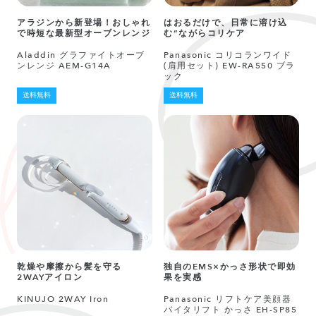
アラジンから新登場！おしゃれ
はおるだけで、日常に溶け込
で時短な最新型オーブンレンジ
む“ながらコリケア
Aladdin グラファイトオーブ
Panasonic コリコランワイド
ンレンジ AEM-G14A
(肩用セット) EW-RA550 ブラ
ック
送料無料
送料無料
乾燥や摩擦から髪を守る
独自のEMS×かっさ形状で即効
2WAYアイロン
果を実感
KINUJO 2WAY Iron
Panasonic リフトケア美顔器
バイタリフト かっさ EH-SP85