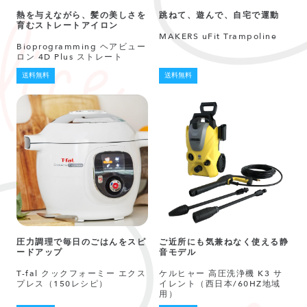
熱を与えながら、髪の美しさを
跳ねて、遊んで、自宅で運動
育むストレートアイロン
MAKERS uFit Trampoline
Bioprogramming ヘアビュー
ロン 4D Plus ストレート
送料無料
送料無料
圧力調理で毎日のごはんをスピ
ご近所にも気兼ねなく使える静
ードアップ
音モデル
T-fal クックフォーミー エクス
ケルヒャー 高圧洗浄機 K3 サ
プレス（150レシピ）
イレント（西日本/60HZ地域
用）