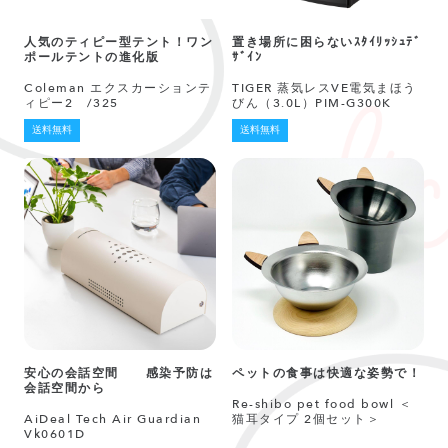
人気のティピー型テント！ワン
置き場所に困らないｽﾀｲﾘｯｼｭﾃﾞ
ポールテントの進化版
ｻﾞｲﾝ
Coleman エクスカーションテ
TIGER 蒸気レスVE電気まほう
ィピー2 /325
びん（3.0L）PIM-G300K
送料無料
送料無料
安心の会話空間 感染予防は
ペットの食事は快適な姿勢で！
会話空間から
Re-shibo pet food bowl ＜
AiDeal Tech Air Guardian
猫耳タイプ 2個セット＞
Vk0601D