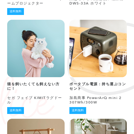
ームプロジェクター
DWS-33A ホワイト
送料無料
猫を飼いたくても飼えない方
ポータブル電源：持ち運ぶコン
に！
セント
セガ フェイブ KIMITラグドー
加島商事 PowerArQ mini 2
ル
307Wh/300W
送料無料
送料無料