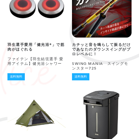
羽生選手愛用「健光浴®」で筋
カチッと音を鳴らして振るだけ
肉がほぐれる
であなたのダウンスイングがプ
ロレベルに！
ファイテン【羽生結弦選手 愛
用アイテム】健光浴シャワー
SWING MANIA スイングモ
ンスター725
送料無料
送料無料