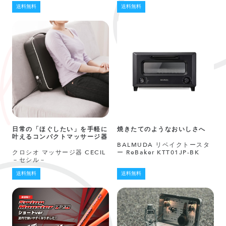
送料無料
送料無料
日常の「ほぐしたい」を手軽に
焼きたてのようなおいしさへ
叶えるコンパクトマッサージ器
BALMUDA リベイクトースタ
クロシオ マッサージ器 CECIL
ー ReBaker KTT01JP-BK
－セシル－
送料無料
送料無料