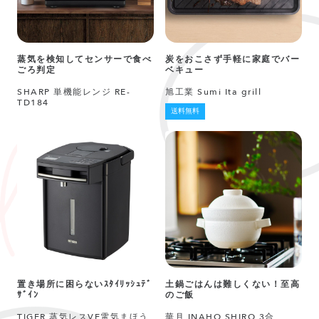
蒸気を検知してセンサーで食べ
炭をおこさず手軽に家庭でバー
ごろ判定
ベキュー
SHARP 単機能レンジ RE-
旭工業 Sumi Ita grill
TD184
送料無料
置き場所に困らないｽﾀｲﾘｯｼｭﾃﾞ
土鍋ごはんは難しくない！至高
ｻﾞｲﾝ
のご飯
TIGER 蒸気レスVE電気まほう
華月 INAHO SHIRO 3合