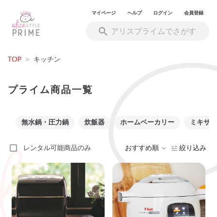
マイページ
ヘルプ
ログイン
会員登録
TOP
>
キッチン
プライム商品一覧
無水鍋・圧力鍋
炊飯器
ホームベーカリー
ミキサー
レンタル可能商品のみ
おすすめ順
絞り込み