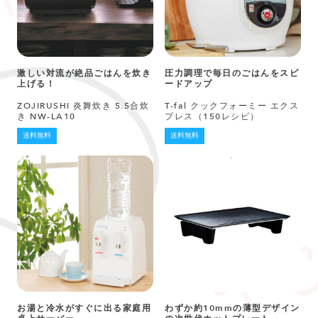
激しい対流が絶品ごはんを炊き
圧力調理で毎日のごはんをスピ
上げる！
ードアップ
ZOJIRUSHI 炎舞炊き 5.5合炊
T-fal クックフォーミー エクス
き NW-LA10
プレス（150レシピ）
送料無料
送料無料
お湯と冷水がすぐに出る家庭用
わずか約10mmの薄型デザイン