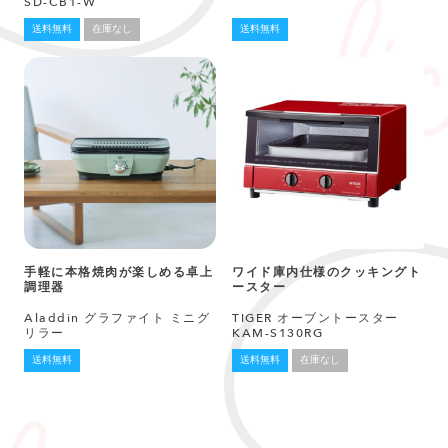
SD-CB1-W
送料無料
在庫なし
送料無料
手軽に本格焼肉が楽しめる卓上
ワイド庫内仕様のクッキングト
調理器
ースター
Aladdin グラファイト ミニグ
TIGER オーブントースター
リラー
KAM-S130RG
送料無料
送料無料
在庫なし