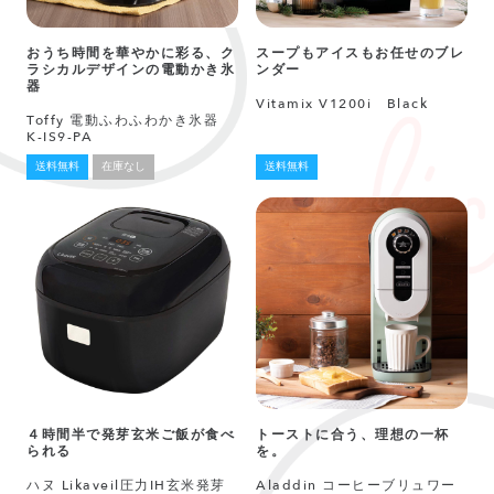
おうち時間を華やかに彩る、ク
スープもアイスもお任せのブレ
ラシカルデザインの電動かき氷
ンダー
器
Vitamix V1200i Black
Toffy 電動ふわふわかき氷器
K-IS9-PA
送料無料
在庫なし
送料無料
４時間半で発芽玄米ご飯が食べ
トーストに合う、理想の一杯
られる
を。
ハヌ Likaveil圧力IH玄米発芽
Aladdin コーヒーブリュワー