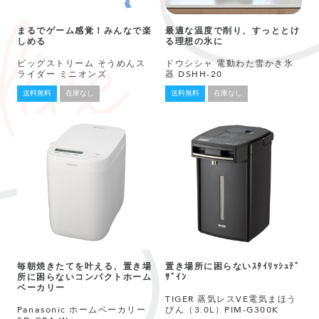
まるでゲーム感覚！みんなで楽
最適な温度で削り、すっととけ
しめる
る理想の氷に
ビッグストリーム そうめんス
ドウシシャ 電動わた雪かき氷
ライダー ミニオンズ
器 DSHH-20
送料無料
在庫なし
送料無料
在庫なし
毎朝焼きたてを叶える、置き場
置き場所に困らないｽﾀｲﾘｯｼｭﾃﾞ
所に困らないコンパクトホーム
ｻﾞｲﾝ
ベーカリー
TIGER 蒸気レスVE電気まほう
Panasonic ホームベーカリー
びん（3.0L）PIM-G300K