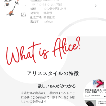
8/14
からレンタル可能
Webでは予約できません。アプリをご利用ください。
状態
少し傷や汚れあり
発送元
徳島県
配送方法
匿名配送
出品者
toshiya
アリススタイルの特徴
欲しいものがみつかる
今流行りの商品から、季節のイベントごと
に必要になる商品まで、数千の出品から欲
しいものを探せます