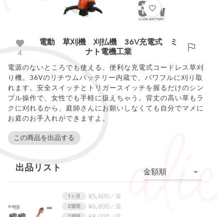
電動 草刈機 刈払機 36V充電式 ミ
ナト電機工業
4
電源のないところでも使える、便利な充電式コードレス草刈
り機。36Vのリチウムバッテリー内蔵で、パワフルに刈り取
れます。安全スイッチとトリガースイッチを握るだけのシン
プル操作で、女性でも手軽に扱えちゃう。背丈の高い草もラ
クに刈れるから、庭師さんにお願いしなくても自分でマメに
お庭のお手入れができますよ。
この商品を出品する
出品リスト
金額順
¥5,600
／週
1ヶ月
¥6,800
／週
2週間
¥8,000
／週
1週間