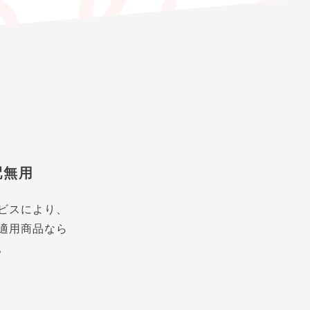
配無用
ビスにより、
適用商品なら
。