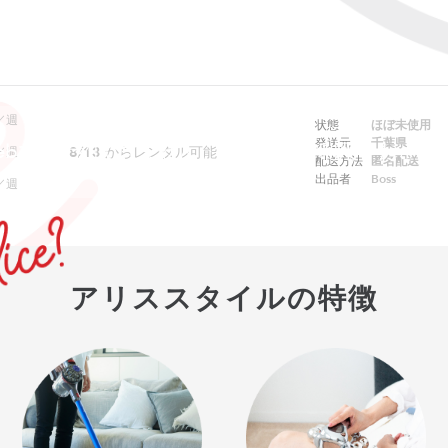
／週
状態
ほぼ未使用
発送元
千葉県
ebでは予約できません。アプリをご利用ください
8/13
からレンタル可能
／週
配送方法
匿名配送
出品者
Boss
／週
アリススタイルの特徴