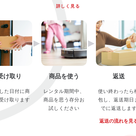
詳しく見る
▶︎
▶︎
受け取り
商品を使う
返送
した日付に商
レンタル期間中、
使い終わったら
受け取ります
商品を思う存分お
包し、返送期日
試しください
でに返送しま
返送の流れを見