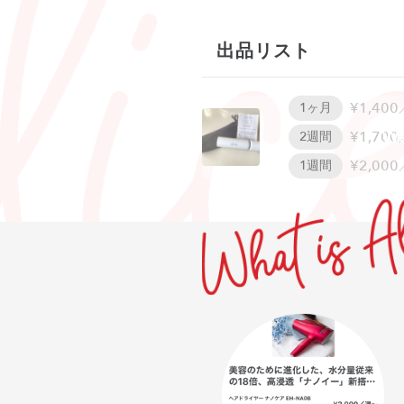
出品リスト
¥1,400
1ヶ月
W
¥1,700
2週間
¥2,000
1週間