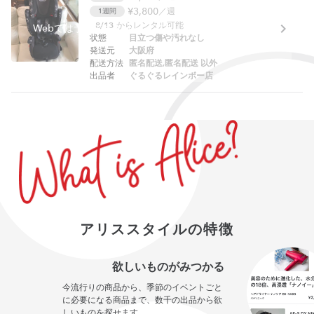
¥3,800
／週
1週間
8/13
からレンタル可能
Webでは予約できません。アプリをご利用ください。
状態
目立つ傷や汚れなし
発送元
大阪府
配送方法
匿名配送,匿名配送 以外
出品者
ぐるぐるレインボー店
アリススタイルの特徴
欲しいものがみつかる
今流行りの商品から、季節のイベントごと
に必要になる商品まで、数千の出品から欲
しいものを探せます