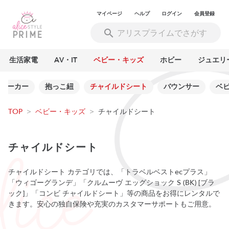
マイページ
ヘルプ
ログイン
会員登録
生活家電
AV・IT
ベビー・キッズ
ホビー
ジュエリ
ビーカー
抱っこ紐
チャイルドシート
バウンサー
ベ
TOP
>
ベビー・キッズ
>
チャイルドシート
チャイルドシート
チャイルドシート カテゴリでは、「トラベルベストecプラス」
「ウィゴーグランデ」「クルムーヴ エッグショック S (BK) [ブラ
ック]」「コンビ チャイルドシート」等の商品をお得にレンタルで
きます。安心の独自保険や充実のカスタマーサポートもご用意。