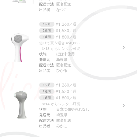
配送方法
匿名配送
出品者
なつこ
¥1,260
／週
1ヶ月
¥1,530
／週
2週間
¥1,800
／週
1週間
借りて買う場合 ¥50,000
ただいまこの商品はレンタルできません
8/13
からレンタル可能
状態
ほぼ未使用
発送元
島根県
配送方法
匿名配送
出品者
ひかる
¥1,260
／週
1ヶ月
¥1,530
／週
2週間
¥1,800
／週
1週間
8/14
からレンタル可能
貸し出し制限中です
状態
目立つ傷や汚れなし
発送元
埼玉県
配送方法
匿名配送
出品者
みかこ