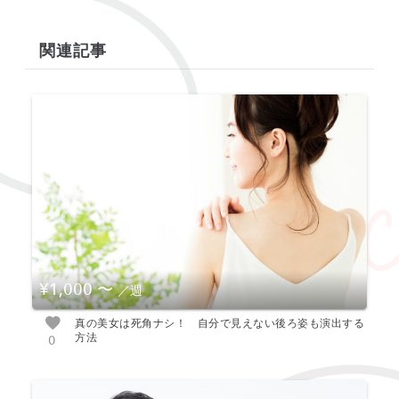
関連記事
¥1,000
〜
／週
真の美女は死角ナシ！ 自分で見えない後ろ姿も演出する
方法
0