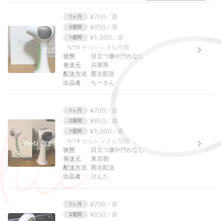
¥700
／週
1ヶ月
¥850
／週
2週間
¥1,000
／週
1週間
8/13
からレンタル可能
ただいまこの商品はレンタルできません
状態
目立つ傷や汚れなし
発送元
兵庫県
配送方法
匿名配送
出品者
ちーさん
¥700
／週
1ヶ月
¥850
／週
2週間
¥1,000
／週
1週間
8/14
からレンタル可能
Webでは予約できません。アプリをご利用ください。
状態
目立つ傷や汚れなし
発送元
東京都
配送方法
匿名配送
出品者
けんた
¥700
／週
1ヶ月
¥850
／週
2週間