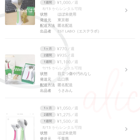
¥1,000
／週
1週間
8/13
からレンタル可能
Webでは予約できません。アプリをご利用ください。
状態
ほぼ未使用
発送元
東京都
配送方法
匿名配送
出品者
EST LABO（エステラボ）
¥770
／週
1ヶ月
¥935
／週
2週間
¥1,100
／週
1週間
9/15
からレンタル可能
Webでは予約できません。アプリをご利用ください。
状態
目立つ傷や汚れなし
発送元
山口県
配送方法
匿名配送
出品者
うさみん
¥1,050
／週
1ヶ月
¥1,275
／週
2週間
¥1,500
／週
1週間
8/13
からレンタル可能
Webでは予約できません。アプリをご利用ください。
状態
ほぼ未使用
発送元
千葉県