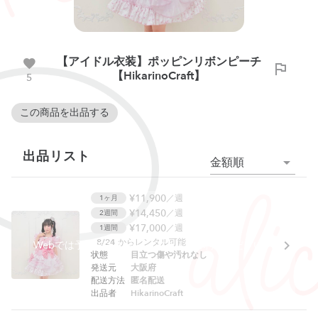
【アイドル衣装】ポッピンリボンピーチ
【HikarinoCraft】
5
この商品を出品する
出品リスト
金額順
¥11,900
／週
1ヶ月
¥14,450
／週
2週間
¥17,000
／週
1週間
8/24
からレンタル可能
Webでは予約できません。アプリをご利用ください。
状態
目立つ傷や汚れなし
発送元
大阪府
配送方法
匿名配送
出品者
HikarinoCraft