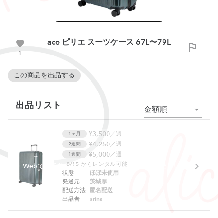
ace ピリエ スーツケース 67L〜79L
1
この商品を出品する
出品リスト
金額順
¥3,500
／週
1ヶ月
¥4,250
／週
2週間
¥5,000
／週
1週間
8/15
からレンタル可能
Webでは予約できません。アプリをご利用ください。
状態
ほぼ未使用
発送元
茨城県
配送方法
匿名配送
出品者
arins