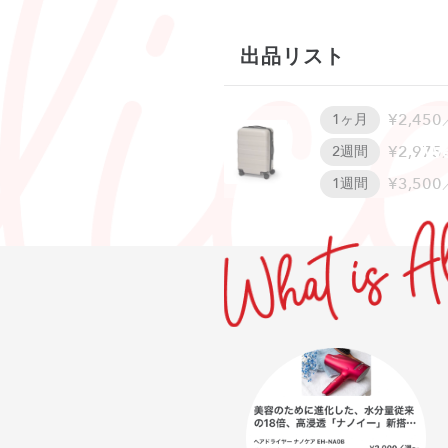
出品リスト
¥2,450
1ヶ月
W
¥2,975
2週間
¥3,500
1週間