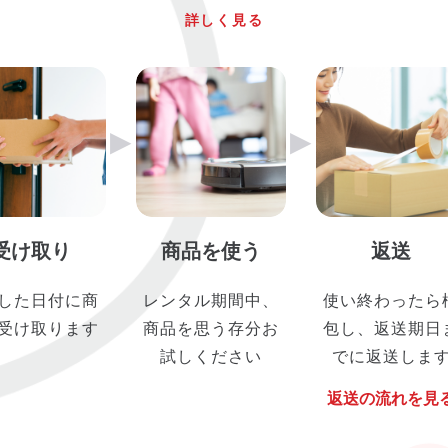
詳しく見る
▶︎
▶︎
受け取り
商品を使う
返送
した日付に商
レンタル期間中、
使い終わったら
受け取ります
商品を思う存分お
包し、返送期日
試しください
でに返送しま
返送の流れを見