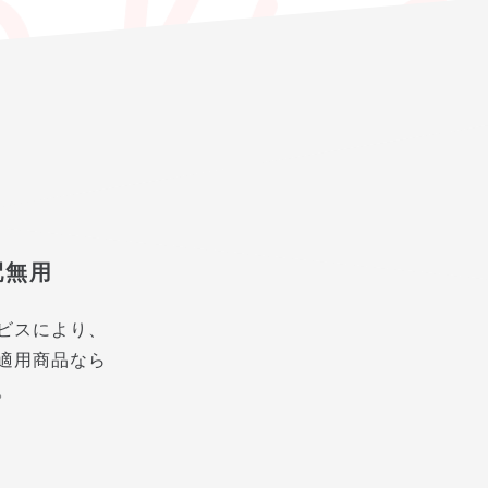
配無用
ビスにより、
適用商品なら
。