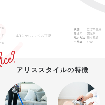
／週
状態
ほぼ未使用
発送元
茨城県
ebでは予約できません。アプリをご利用ください
8/12
からレンタル可能
／週
配送方法
匿名配送
出品者
arins
／週
アリススタイルの特徴