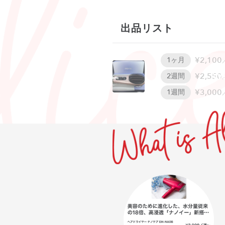
出品リスト
¥2,100
1ヶ月
W
¥2,550
2週間
¥3,000
1週間