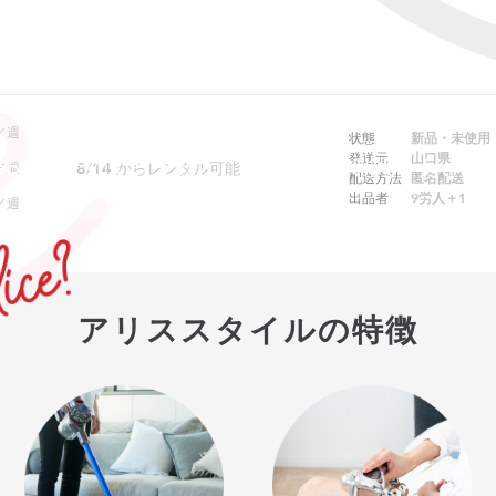
／週
状態
新品・未使用
発送元
山口県
ebでは予約できません。アプリをご利用ください
8/14
からレンタル可能
／週
配送方法
匿名配送
出品者
9労人＋1
／週
アリススタイルの特徴