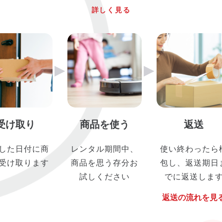
詳しく見る
▶︎
▶︎
受け取り
商品を使う
返送
した日付に商
レンタル期間中、
使い終わったら
受け取ります
商品を思う存分お
包し、返送期日
試しください
でに返送しま
返送の流れを見