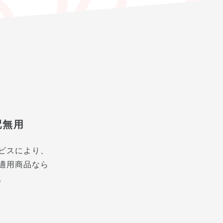
配無用
ビスにより、
適用商品なら
。