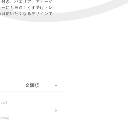
ト付き。パエリア、アヒージ
ィーにも最適！くず受けトレ
毎日使いたくなるデザインで
金額順
れなし
ooking