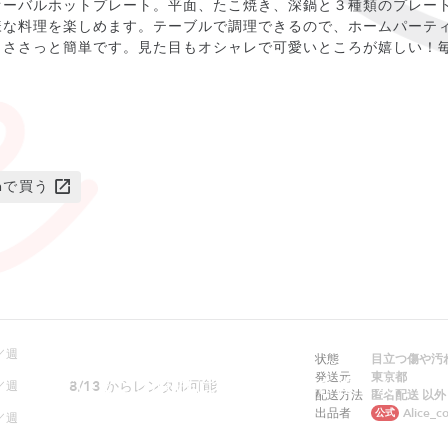
オーバルホットプレート。平面、たこ焼き、深鍋と３種類のプレー
様な料理を楽しめます。テーブルで調理できるので、ホームパーテ
もささっと簡単です。見た目もオシャレで可愛いところが嬉しい！
onで買う
／週
状態
目立つ傷や汚
発送元
東京都
ただいまこの商品はレンタルできません
8/13
からレンタル可能
／週
配送方法
匿名配送 以外
出品者
Alice_c
公式
／週