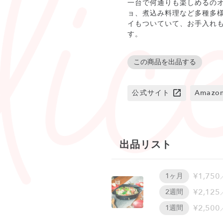
一台で何通りも楽しめるの
ョ、煮込み料理など多種多
イもついていて、お手入れ
す。
この商品を出品する
公式サイト
Amaz
出品リスト
¥1,750
1ヶ月
¥2,125
2週間
¥2,500
1週間