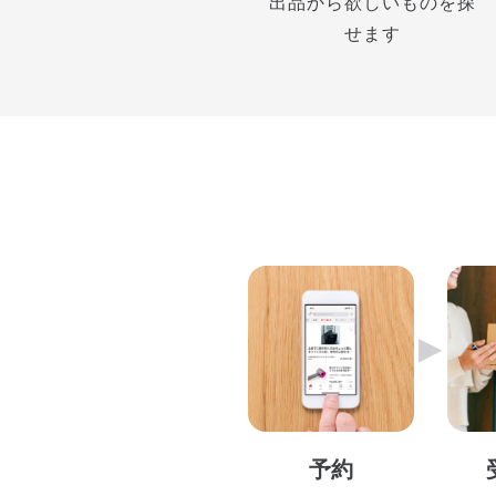
出品から欲しいものを探
せます
▶︎
予約