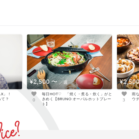
¥2,500
〜
¥2,50
／週
AX」！
毎日HOT♡ 「焼く・煮る・炊く」がと
雨
って？
きめく【BRUNO オーバルホットプレー
ウ
0
3
ト】