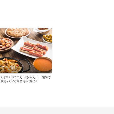
0
〜
／週
ならお部屋にこもっちゃえ！ 陽気な
チ飲みバルで雨音も味方に♪