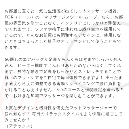
お部屋に置くと一気に生活感が出てしまうマッサージ機器。
TOR（トール）の「マッサージスツール ムーブ」なら、お部
屋の雰囲気を崩すことなく、インテリアにしっかりと馴染ん
でくれますよ。ソファや椅子に使われる織り生地を採用して
いるので、どんなお部屋にも調和するデザインに。使用しな
いときはちょっとした椅子やオットマンとして使うこともで
きます。
60層ものエアバッグが足裏からふくらはぎまでしっかり包み
込み、ヒーター機能でじんわりあたためながらほぐしてくれ
ます。独特な動きで足裏をしっかりとストレッチすることで
極上のフットケアをご自宅で毎日体験できますよ！ 座ったま
ま適度な角度に調整できる電動リクライニングで腰に負担を
かけることもありません。5つのコースと強弱設定を選べるの
で、お好きな加減でマッサージを楽しむことができます。
上質なデザインと機能性を備えたフットマッサージャーで、
疲れ知らず！ 毎日のリラックスタイムをより快適に過ごして
みませんか？
（アテックス）