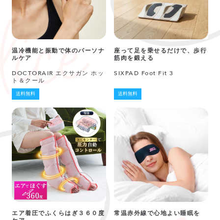
温冷機能と振動で体のパーソナ
座って足を乗せるだけで、歩行
ルケア
筋肉を鍛える
DOCTORAIR エクサガン ホッ
SIXPAD Foot Fit 3
ト＆クール
送料無料
送料無料
エア着圧でふくらはぎ３６０度
常温赤外線で心地よい睡眠を