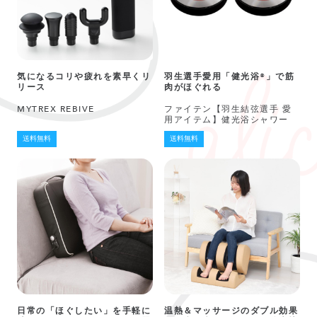
気になるコリや疲れを素早くリ
羽生選手愛用「健光浴®」で筋
リース
肉がほぐれる
MYTREX REBIVE
ファイテン【羽生結弦選手 愛
用アイテム】健光浴シャワー
送料無料
送料無料
日常の「ほぐしたい」を手軽に
温熱＆マッサージのダブル効果