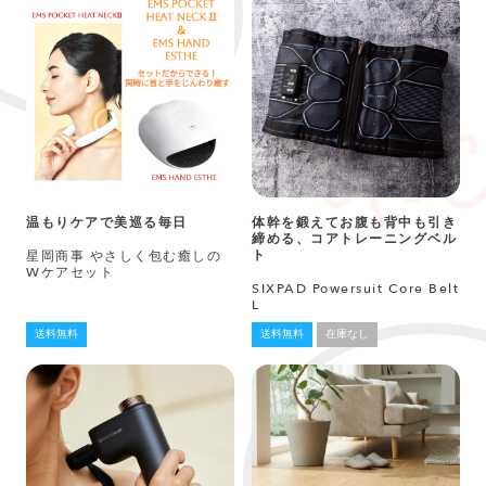
温もりケアで美巡る毎日
体幹を鍛えてお腹も背中も引き
締める、コアトレーニングベル
ト
星岡商事 やさしく包む癒しの
Wケアセット
SIXPAD Powersuit Core Belt
L
送料無料
送料無料
在庫なし