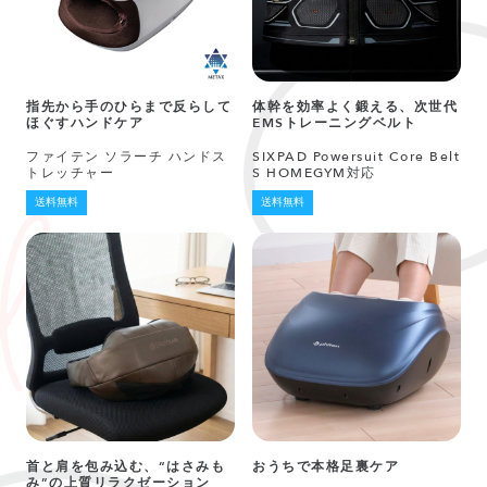
指先から手のひらまで反らして
体幹を効率よく鍛える、次世代
ほぐすハンドケア
EMSトレーニングベルト
ファイテン ソラーチ ハンドス
SIXPAD Powersuit Core Belt
トレッチャー
S HOMEGYM対応
送料無料
送料無料
首と肩を包み込む、“はさみも
おうちで本格足裏ケア
み”の上質リラクゼーション