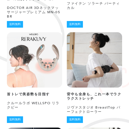
ファイテン ソラーチ バーティ
DOCTOR AIR 3Dネックマッ
カル
サージャープレミアム MN-05
BR
送料無料
送料無料
首トレで美姿勢を目指す
背中も全身も、これ一本でラク
ラクストレッチ
クルールラボ WELLSPO リラ
クビー
ジヴァスタジオ BreastTop パ
ーフェクトローラー
送料無料
送料無料