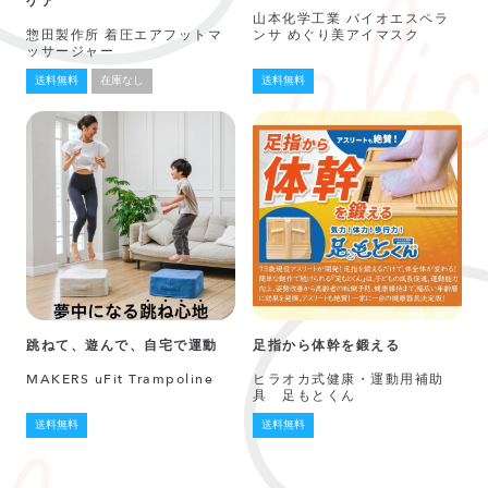
ケア
山本化学工業 バイオエスペラ
惣田製作所 着圧エアフットマ
ンサ めぐり美アイマスク
ッサージャー
送料無料
在庫なし
送料無料
跳ねて、遊んで、自宅で運動
足指から体幹を鍛える
MAKERS uFit Trampoline
ヒラオカ式健康・運動用補助
具 足もとくん
送料無料
送料無料