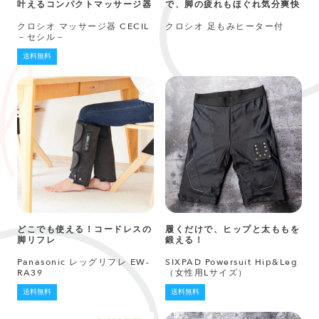
叶えるコンパクトマッサージ器
で、脚の疲れもほぐれ気分爽快
クロシオ マッサージ器 CECIL
クロシオ 足もみヒーター付
－セシル－
送料無料
どこでも使える！コードレスの
履くだけで、ヒップと太ももを
脚リフレ
鍛える！
Panasonic レッグリフレ EW-
SIXPAD Powersuit Hip&Leg
RA39
（女性用Lサイズ）
送料無料
送料無料