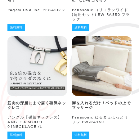
ら！
む“ながらコリケア
Pegasi USA Inc. PEGASI2.2
Panasonic コリコランワイド
(肩用セット) EW-RA550 ブラ
ック
送料無料
送料無料
筋肉の深層にまで届く磁気ネッ
脚を入れるだけ！ベッドの上で
クレス！
マッサージ
アングル【磁気ネックレス】
Panasonic ねるまえほっとリ
ANGLE e.MODEL
フレ EW-RA150
01NECKLACE /L
送料無料
送料無料