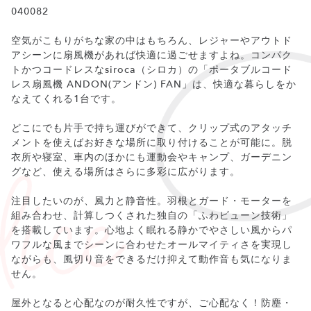
040082
空気がこもりがちな家の中はもちろん、レジャーやアウトド
アシーンに扇風機があれば快適に過ごせますよね。コンパク
トかつコードレスなsiroca（シロカ）の「ポータブルコード
レス扇風機 ANDON(アンドン) FAN」は、快適な暮らしをか
なえてくれる1台です。
どこにでも片手で持ち運びができて、クリップ式のアタッチ
メントを使えばお好きな場所に取り付けることが可能に。脱
衣所や寝室、車内のほかにも運動会やキャンプ、ガーデニン
グなど、使える場所はさらに多彩に広がります。
注目したいのが、風力と静音性。羽根とガード・モーターを
組み合わせ、計算しつくされた独自の「ふわビューン技術」
を搭載しています。心地よく眠れる静かでやさしい風からパ
ワフルな風までシーンに合わせたオールマイティさを実現し
ながらも、風切り音をできるだけ抑えて動作音も気になりま
せん。
屋外となると心配なのが耐久性ですが、ご心配なく！防塵・