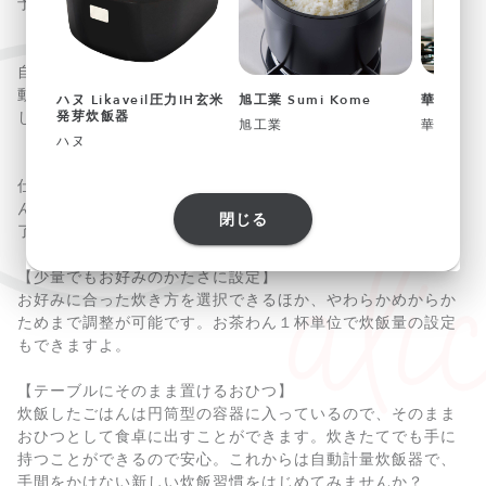
予約ができますよ。
【無洗米と水をセットして自動計量炊飯】
自動計量炊飯では、米タンクと水タンクから無洗米と水を自
動で内釜へ送って、重量センサーで検知。正確な計量でおい
ハヌ Likaveil圧力IH玄米
旭工業 Sumi Kome
華月 INA
しくごはんを炊き上げます。
発芽炊飯器
旭工業
華月
ハヌ
【外出先からもスマホで操作】
仕事の合間や外出先から、帰宅時間に合わせて炊きたてごは
んの炊飯予約が可能。変更やキャンセルもスマホの操作で完
閉じる
了です。
【少量でもお好みのかたさに設定】
お好みに合った炊き方を選択できるほか、やわらかめからか
ためまで調整が可能です。お茶わん１杯単位で炊飯量の設定
もできますよ。
【テーブルにそのまま置けるおひつ】
炊飯したごはんは円筒型の容器に入っているので、そのまま
おひつとして食卓に出すことができます。炊きたてでも手に
持つことができるので安心。これからは自動計量炊飯器で、
手間をかけない新しい炊飯習慣をはじめてみませんか？