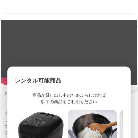
レンタル可能商品
030197
商品が貸し出し中のためよろしければ
以下の商品をご利用ください
「帰宅したらすぐにごはんが食べられるといいのに」「お米
を研ぐのは面倒だな」炊きたてごはんを食べたいけれど、忙
しい毎日では難しいと感じていませんか？ Panasonic（パ
ナソニック）の「自動計量IH炊飯器 SR-AX1」は、計量から
炊飯まで全自動でできる炊飯器。外出先からもスマホで炊飯