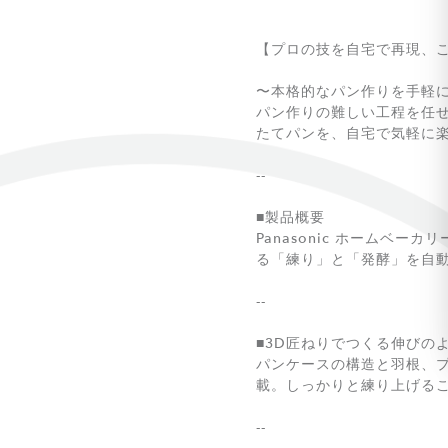
【プロの技を自宅で再現、
〜本格的なパン作りを手軽
パン作りの難しい工程を任
たてパンを、自宅で気軽に
--
■製品概要
Panasonic ホームベ
る「練り」と「発酵」を自
--
■3D匠ねりでつくる伸びの
パンケースの構造と羽根、プ
載。しっかりと練り上げる
--