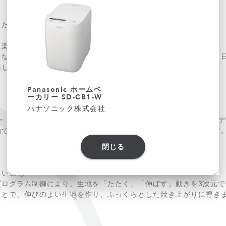
こだわりの一斤を焼き上げるビストロホームベーカリー。】
に楽しみたい方に〜
せながら、仕上がりにはしっかりこだわりたい方に適しています。
楽しみたいシーンにおすすめです。
Panasonic ホームベ
ーカリー SD-CB1-W
パナソニック株式会社
ーカリー ビストロ SD-MDX4は、パン職人の技法を取り入れた高機能
動で最適化し、家庭でも本格的なパンを焼き上げることができます
閉じる
よい生地
ログラム制御により、生地を「たたく」「伸ばす」動きを3次元で
ことで、伸びのよい生地を作り、ふっくらとした焼き上がりに導き