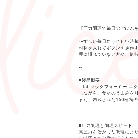
【圧力調理で毎日のごはん
〜忙しい毎日にうれしい時
材料を入れてボタンを操作
理に慣れていない方や、短
--
■製品概要
T-fal クックフォーミー
しながら、食材のうまみを
また、内蔵された150種類
--
■圧力調理と調理スピード
高圧力を活かした調理によ