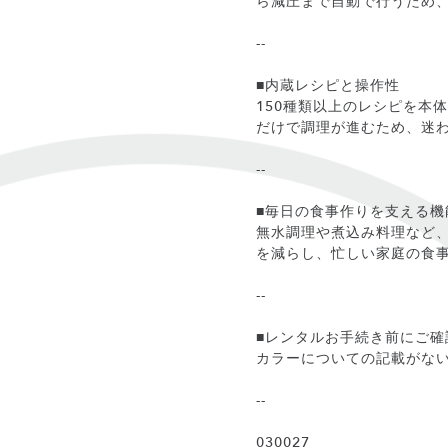
ら減圧まで自動で行うため
--
■内蔵レシピと操作性
150種類以上のレシピを本
だけで調理が進むため、迷
--
■毎日の食事作りを支える機
無水調理や煮込み料理など
を減らし、忙しい家庭の食
--
■レンタルお手続き前にご確
カラーについての記載がな
--
030027