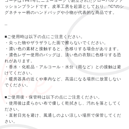
コーチは1941年にニューヨークで創立されたグローバルファ
ッションブランドです。皮革工房を起源としており、”C”のシ
グネチャー柄のハンドバッグや小物が代表的な商品です。
--
■ご使用時は以下の点にご注意ください。
・尖った物やザラザラした面で擦らないでください。
・濃い色の素材と接触すると、色移りする場合があります。
・濃色レザー使用のバッグは、淡い色の衣類に色移りする恐
れがあります。
・香水・化粧品・アルコール・水分（雨など）との接触は避
けてください。
・暖房器具の近くや車内など、高温になる場所に放置しない
でください。
■ご使用後・保管時は以下の点にご注意ください。
・使用後は柔らかい布で優しく乾拭きし、汚れを落としてく
ださい。
・直射日光を避け、風通しのよい涼しい場所で保管してくだ
さい。