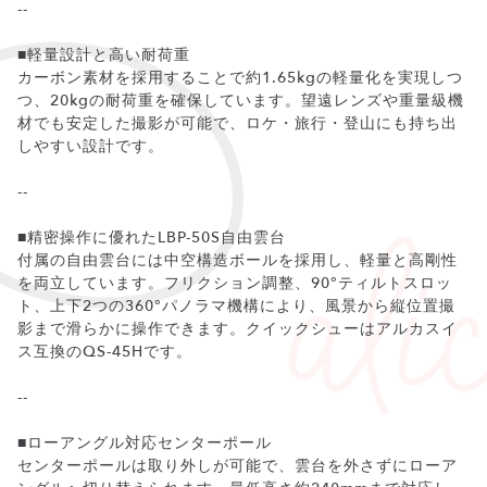
--
■軽量設計と高い耐荷重
カーボン素材を採用することで約1.65kgの軽量化を実現しつ
つ、20kgの耐荷重を確保しています。望遠レンズや重量級機
材でも安定した撮影が可能で、ロケ・旅行・登山にも持ち出
しやすい設計です。
--
■精密操作に優れたLBP-50S自由雲台
付属の自由雲台には中空構造ボールを採用し、軽量と高剛性
を両立しています。フリクション調整、90°ティルトスロッ
ト、上下2つの360°パノラマ機構により、風景から縦位置撮
影まで滑らかに操作できます。クイックシューはアルカスイ
ス互換のQS-45Hです。
--
■ローアングル対応センターポール
センターポールは取り外しが可能で、雲台を外さずにローア