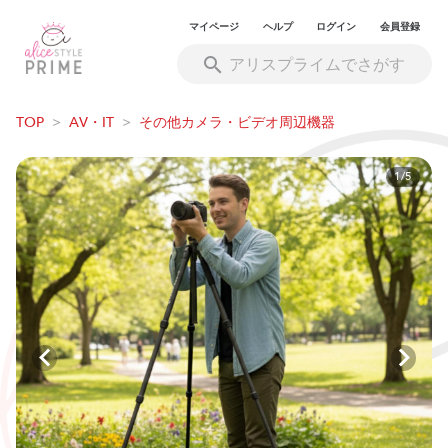
マイページ
ヘルプ
ログイン
会員登録
TOP
>
AV・IT
>
その他カメラ・ビデオ周辺機器
1/5