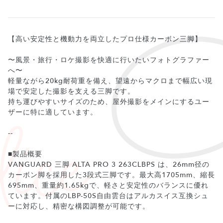
【高い安定性と機動力を両立したプロ仕様カーボン三脚】
〜風景・旅行・ロケ撮影を快適に行いたいフォトグラファー
へ〜
軽量ながら20kg耐荷重を備え、望遠からマクロまで幅広い現
場で安定した撮影を支える三脚です。
持ち運びやすいサイズのため、屋外撮影をメインにするユー
ザーに特に適しています。
--
■製品概要
VANGUARD 三脚 ALTA PRO 3 263CLBPS は、26mm径の
カーボン脚を採用した3段式三脚です。最大高1705mm、縮長
695mm、重量約1.65kgで、軽さと安定性のバランスに優れ
ています。付属のLBP-50S自由雲台はアルカスイス互換シュ
ーに対応し、精密な構図調整が可能です。