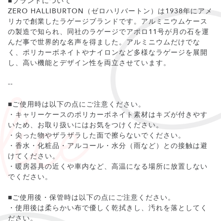
■ブランドについて
ZERO HALLIBURTON（ゼロハリバートン）は1938年にアメ
リカで創業したラゲージブランドです。アルミニウムケース
の製造で知られ、同社のラゲージでアポロ11号が月の石を運
んだ事で世界的な名声を得ました。アルミニウムだけでな
く、ポリカーボネイトやナイロンなど多様なラゲージを展開
し、高い機能とデザイン性を両立させています。
--
■ご使用時は以下の点にご注意ください。
・キャリーケースのポリカーボネイト素材はキズが付きやす
いため、お取り扱いにはお気をつけください。
・尖った物やザラザラした面で擦らないでください。
・香水・化粧品・アルコール・水分（雨など）との接触は避
けてください。
・暖房器具の近くや車内など、高温になる場所に放置しない
でください。
■ご使用後・保管時は以下の点にご注意ください。
・使用後は柔らかい布で優しく乾拭きし、汚れを落としてく
ださい。