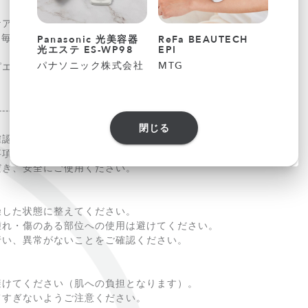
ケアも叶えるオールインワンのルピエ。
、毎日のケアでサポートします。
Panasonic 光美容器
ReFa BEAUTECH
Not
光エステ ES-WP98
EPI
ィ
パナソニック株式会社
MTG
ザ・
ピエで始める新しい美容習慣。
ブ・
------------
閉じる
確認ください】
事項
だき、安全にご使用ください。
燥した状態に整えてください。
腫れ・傷のある部位への使用は避けてください。
行い、異常がないことをご確認ください。
避けてください（肌への負担となります）。
てすぎないようご注意ください。