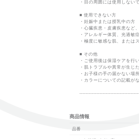
・目の周囲には使用しない
■ 使用できない方
・妊娠中または授乳中の方
・心臓疾患・皮膚疾患など
・アレルギー体質、光過敏
・極度に敏感な肌、または
■ その他
・ご使用後は保湿ケアを行
・肌トラブルや異常が生じ
・お子様の手の届かない場
・カラーについての記載が
--------------------------------------
商品情報
品番