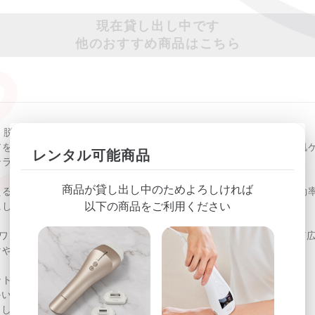
現在貸し出し中です
他のおすすめ商品はこちら
– 脱毛も、美肌も、これひとつ。
アをご自宅で叶える家庭用光美容器。ムダ毛ケアだけでなく、美肌
レンタル可能商品
ンランクアップさせます。
商品が貸し出し中のためよろしければ
える高耐久サファイアガラスを採用。肌への刺激を抑えながら、効
以下の商品をご利用ください
にします。
イパワーと、1秒間に約4回の高速自動照射モードを搭載。腕や脚など
けやすい仕様です。
ントも充実。
かい部分もしっかり照射
さしい光で肌をいたわり、キメの整った明るい素肌へ