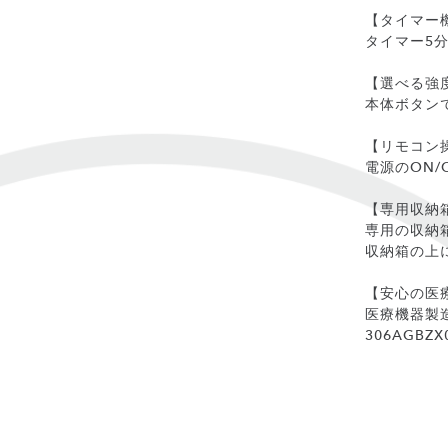
【タイマー
タイマー5分
【選べる強
本体ボタン
【リモコン
電源のON/
【専用収納
専用の収納
収納箱の上
【安心の医
医療機器製
306AGBZX