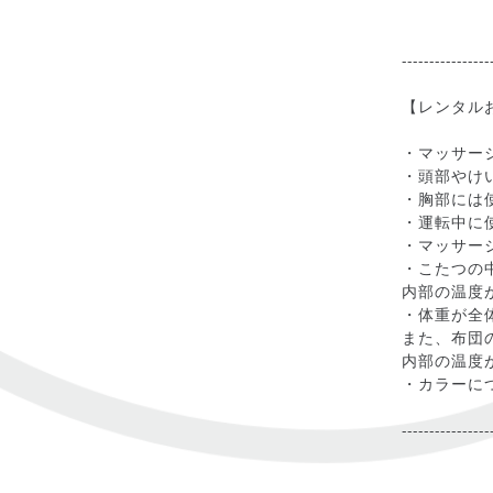
----------------
【レンタル
・マッサー
・頭部やけ
・胸部には
・運転中に
・マッサー
・こたつの
内部の温度
・体重が全
また、布団
内部の温度
・カラーに
----------------