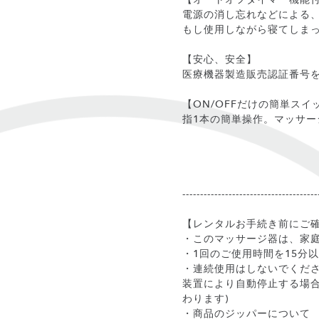
電源の消し忘れなどによる
もし使用しながら寝てしま
【安心、安全】
医療機器製造販売認証番号
【ON/OFFだけの簡単スイ
指1本の簡単操作。マッサー
--------------------------------------
【レンタルお手続き前にご
・このマッサージ器は、家
・1回のご使用時間を15分
・連続使用はしないでくだ
装置により自動停止する場合
わります)
・商品のジッパーについて