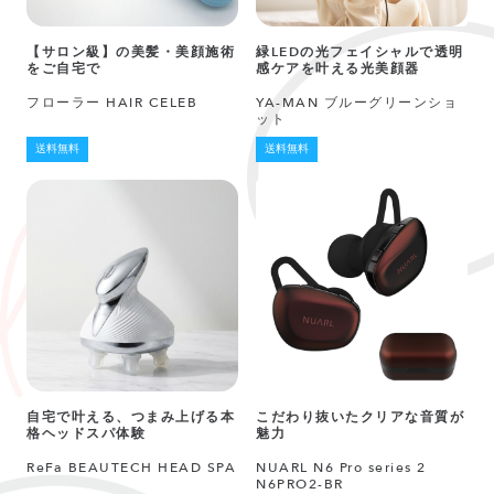
【サロン級】の美髪・美顔施術
緑LEDの光フェイシャルで透明
をご自宅で
感ケアを叶える光美顔器
フローラー HAIR CELEB
YA-MAN ブルーグリーンショ
ット
送料無料
送料無料
自宅で叶える、つまみ上げる本
こだわり抜いたクリアな音質が
格ヘッドスパ体験
魅力
ReFa BEAUTECH HEAD SPA
NUARL N6 Pro series 2
N6PRO2-BR