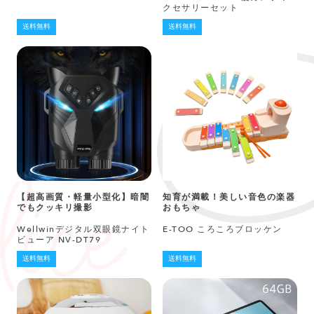
クセサリーセット
送料無料
送料無料
【超高画質・軽量小型化】暗闇
知育が満載！美しい音色の楽器
でもクッキリ撮影
おもちゃ
Wellwinデジタル双眼鏡ナイト
E-TOO ころころブロッケン
ビューア NV-DT79
送料無料
送料無料