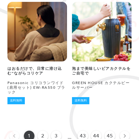
はおるだけで、日常に溶け込
泡まで美味しいビアカクテルを
む“ながらコリケア
ご自宅で
Panasonic コリコランワイド
GREEN HOUSE カクテルビー
(肩用セット) EW-RA550 ブラ
ルサーバー
ック
送料無料
送料無料
1
2
3
43
44
45
...