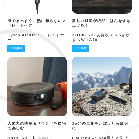
風でまっすぐ、熱に頼らないス
激しい対流が絶品ごはんを炊き
トレートヘア
上げる！
Dyson Airstraitストレイトナ
ZOJIRUSHI 炎舞炊き 5.5合炊
ー
き NW-LA10
送料無料
送料無料
大迫力の映像＆サウンドを自宅
360°の世界を、誰よりも鮮明
で楽しむ
に
Anker Nebula Cosmos
Insta360 X4 360度カメラ ア