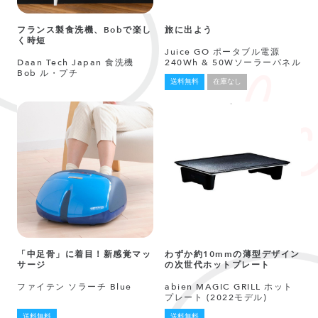
フランス製食洗機、Bobで楽し
旅に出よう
く時短
Juice GO ポータブル電源
Daan Tech Japan 食洗機
240Wh & 50Wソーラーパネル
Bob ル・プチ
送料無料
在庫なし
「中足骨」に着目！新感覚マッ
わずか約10mmの薄型デザイン
サージ
の次世代ホットプレート
ファイテン ソラーチ Blue
abien MAGIC GRILL ホット
プレート (2022モデル)
送料無料
送料無料