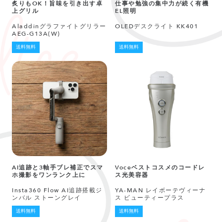
炙りもOK！旨味を引き出す卓
仕事や勉強の集中力が続く有機
上グリル
EL照明
Aladdinグラファイトグリラー
OLEDデスクライト KK401
AEG-G13A(W)
送料無料
送料無料
AI追跡と3軸手ブレ補正でスマ
Voceベストコスメのコードレ
ホ撮影をワンランク上に
ス光美容器
Insta360 Flow AI追跡搭載ジ
YA-MAN レイボーテヴィーナ
ンバル ストーングレイ
ス ビューティープラス
送料無料
送料無料