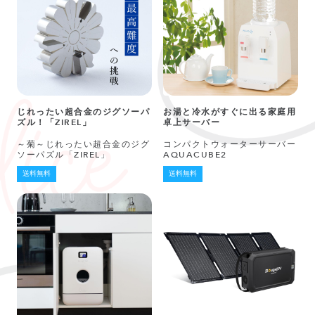
じれったい超合金のジグソーパ
お湯と冷水がすぐに出る家庭用
ズル！「ZIREL」
卓上サーバー
～菊～じれったい超合金のジグ
コンパクトウォーターサーバー
ソーパズル「ZIREL」
AQUACUBE2
送料無料
送料無料