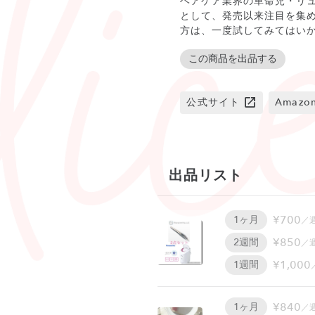
ヘアケア業界の革命児・リ
として、発売以来注目を集
方は、一度試してみてはい
この商品を出品する
公式サイト
Amaz
出品リスト
¥700
1ヶ月
／
¥850
2週間
／
¥1,000
1週間
¥840
1ヶ月
／