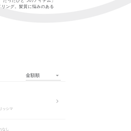
、たったひとつのアイテム」
イリング。髪質に悩みのある
金額順
♡ベリッシマ
れなし