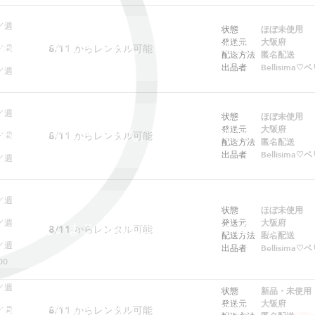
／週
状態
ほぼ未使用
発送元
大阪府
ebでは予約できません。アプリをご利用ください
8/11
からレンタル可能
／週
配送方法
匿名配送
出品者
Bellisima
／週
／週
状態
ほぼ未使用
発送元
大阪府
ebでは予約できません。アプリをご利用ください
8/11
からレンタル可能
／週
配送方法
匿名配送
出品者
Bellisima
／週
／週
状態
ほぼ未使用
／週
発送元
大阪府
ただいまこの商品はレンタルできません
8/11
からレンタル可能
配送方法
匿名配送
／週
出品者
Bellisima
00
／週
状態
新品・未使用
発送元
大阪府
ebでは予約できません。アプリをご利用ください
8/11
からレンタル可能
／週