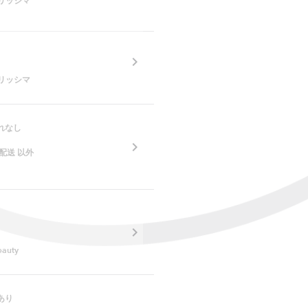
♡ベリッシマ
。
♡ベリッシマ
れなし
。
配送 以外
eauty
あり