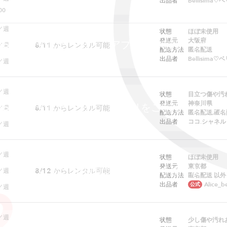
出品者
Bellisima
00
／週
状態
ほぼ未使用
発送元
大阪府
ebでは予約できません。アプリをご利用ください
8/11
からレンタル可能
／週
配送方法
匿名配送
出品者
Bellisima
／週
／週
状態
目立つ傷や汚
発送元
神奈川県
ebでは予約できません。アプリをご利用ください
8/11
からレンタル可能
／週
配送方法
匿名配送,匿名
出品者
ココ.シャネル
／週
／週
状態
ほぼ未使用
発送元
東京都
ただいまこの商品はレンタルできません
8/12
からレンタル可能
／週
配送方法
匿名配送 以外
出品者
Alice_b
公式
／週
／週
状態
少し傷や汚れ