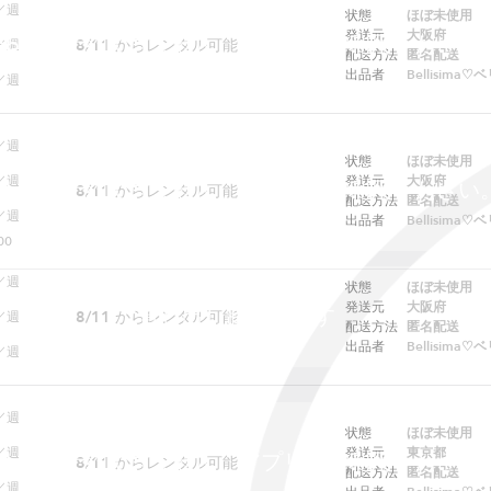
／週
状態
ほぼ未使用
発送元
大阪府
ebでは予約できません。アプリをご利用ください
8/11
からレンタル可能
／週
配送方法
匿名配送
出品者
Bellisima
／週
／週
状態
ほぼ未使用
／週
発送元
大阪府
ebでは予約できません。アプリをご利用ください
8/11
からレンタル可能
配送方法
匿名配送
／週
出品者
Bellisima
00
／週
状態
ほぼ未使用
発送元
大阪府
貸し出し制限中です
8/11
からレンタル可能
／週
配送方法
匿名配送
出品者
Bellisima
／週
／週
状態
ほぼ未使用
／週
発送元
東京都
ebでは予約できません。アプリをご利用ください
8/11
からレンタル可能
配送方法
匿名配送
／週