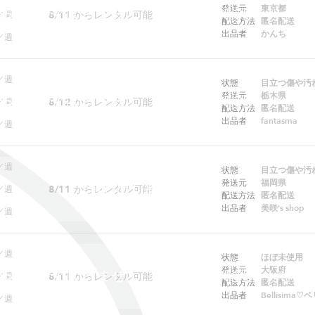
発送元
東京都
ebでは予約できません。アプリをご利用ください
8/11
からレンタル可能
／週
配送方法
匿名配送
出品者
かんち
／週
／週
状態
目立つ傷や汚
発送元
栃木県
ebでは予約できません。アプリをご利用ください
8/12
からレンタル可能
／週
配送方法
匿名配送
出品者
fantasma
／週
／週
状態
目立つ傷や汚
発送元
福岡県
貸し出し制限中です
8/11
からレンタル可能
／週
配送方法
匿名配送
出品者
美咲's shop
／週
／週
状態
ほぼ未使用
発送元
大阪府
ebでは予約できません。アプリをご利用ください
8/11
からレンタル可能
／週
配送方法
匿名配送
出品者
Bellisima
／週