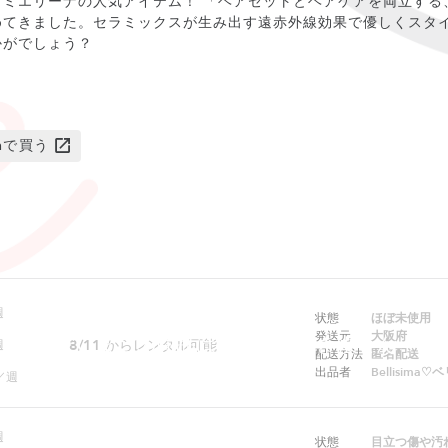
ュミエリーナの人気アイテム！ 「ヘアセットとヘアケアを両立する
めてきました。セラミックスが生み出す遠赤外線効果で優しくスタ
かがでしょう？
onで買う
週
状態
ほぼ未使用
発送元
大阪府
ただいまこの商品はレンタルできません
8/11
からレンタル可能
週
配送方法
匿名配送
出品者
Bellisima
／週
週
状態
目立つ傷や汚