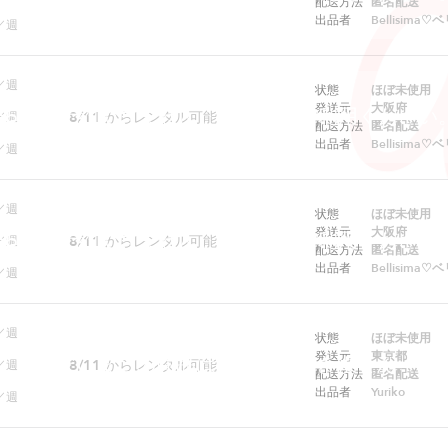
配送方法
匿名配送
出品者
Bellisima
／週
／週
状態
ほぼ未使用
発送元
大阪府
ebでは予約できません。アプリをご利用ください
8/11
からレンタル可能
／週
配送方法
匿名配送
出品者
Bellisima
／週
／週
状態
ほぼ未使用
発送元
大阪府
ebでは予約できません。アプリをご利用ください
8/11
からレンタル可能
／週
配送方法
匿名配送
出品者
Bellisima
／週
／週
状態
ほぼ未使用
発送元
東京都
ただいまこの商品はレンタルできません
8/11
からレンタル可能
／週
配送方法
匿名配送
出品者
Yuriko
／週