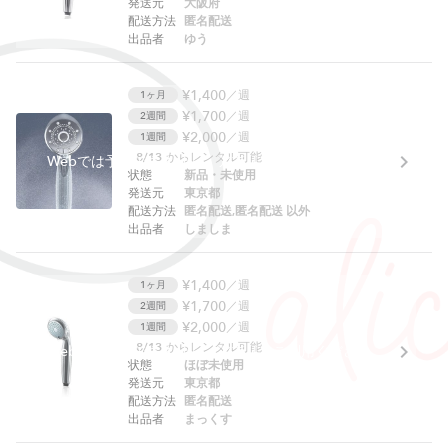
発送元
大阪府
配送方法
匿名配送
出品者
ゆう
¥1,400
／週
1ヶ月
¥1,700
／週
2週間
¥2,000
／週
1週間
8/13
からレンタル可能
Webでは予約できません。アプリをご利用ください。
状態
新品・未使用
発送元
東京都
配送方法
匿名配送,匿名配送 以外
出品者
しましま
¥1,400
／週
1ヶ月
¥1,700
／週
2週間
¥2,000
／週
1週間
8/13
からレンタル可能
Webでは予約できません。アプリをご利用ください。
状態
ほぼ未使用
発送元
東京都
配送方法
匿名配送
出品者
まっくす