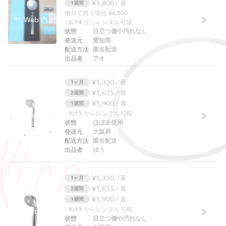
¥1,800
／週
1週間
借りて買う場合 ¥6,500
Webでは予約できません。アプリをご利用ください。
8/14
からレンタル可能
状態
目立つ傷や汚れなし
発送元
愛知県
配送方法
匿名配送
出品者
アオ
¥1,330
／週
1ヶ月
¥1,615
／週
2週間
¥1,900
／週
1週間
8/13
からレンタル可能
Webでは予約できません。アプリをご利用ください。
状態
ほぼ未使用
発送元
大阪府
配送方法
匿名配送
出品者
ゆう
¥1,330
／週
1ヶ月
¥1,615
／週
2週間
¥1,900
／週
1週間
8/13
からレンタル可能
Webでは予約できません。アプリをご利用ください。
状態
目立つ傷や汚れなし