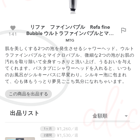
リファ ファインバブル Refa fine
Bubble ウルトラファインバブルとマイ
141
クロバブルのシャワーヘッド
MTG
肌を美しくする2つの泡を発生させるシャワーヘッド。ウルト
ラファインバブルとマイクロバブル、微細な2つの泡がお肌の
汚れを取り除いて全身すっきりと洗い上げ、うるおいを与え
てくれます。バスタブにシャワーヘッドを入れると、いつも
のお風呂がシルキーバスに早変わり。シルキー泡に包まれ
て、心も体もうっとり夢見ごこち気分になれちゃいます。
この商品を出品する
出品リスト
金額順
¥1,260
／週
1ヶ月
¥1,530
／週
2週間