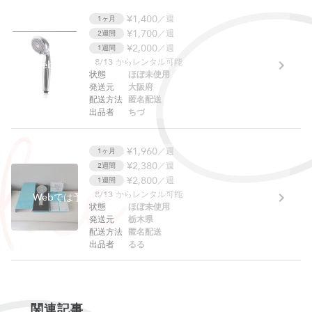
¥1,400
／週
1ヶ月
¥1,700
／週
2週間
¥2,000
／週
1週間
8/13
からレンタル可能
Webでは予約できません。アプリをご利用ください。
状態
ほぼ未使用
発送元
大阪府
配送方法
匿名配送
出品者
ちづ
¥1,960
／週
1ヶ月
¥2,380
／週
2週間
¥2,800
／週
1週間
8/13
からレンタル可能
Webでは予約できません。アプリをご利用ください。
状態
ほぼ未使用
発送元
栃木県
配送方法
匿名配送
出品者
るる
関連記事