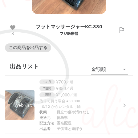
フットマッサージャーKC-330
3
フジ医療器
この商品を出品する
出品リスト
金額順
¥700
／週
1ヶ月
¥850
／週
2週間
¥1,000
／週
1週間
借りて買う場合 ¥30,000
Webでは予約できません。アプリをご利用ください。
8/12
からレンタル可能
状態
目立つ傷や汚れなし
発送元
徳島県
配送方法
匿名配送
出品者
子供達と遊ぼう