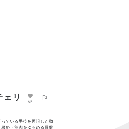
チェリ
65
行っている手技を再現した動
き締め・筋肉をゆるめる骨盤