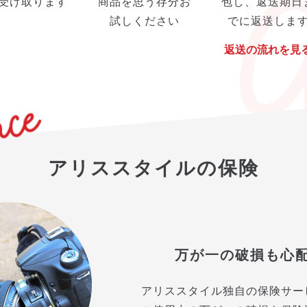
受け取ります
商品を思う存分お
包し、返送期日
試しください
でに返送しま
返送の流れを見
アリススタイルの保険
万が一の破損も心
アリススタイル独自の保険サー