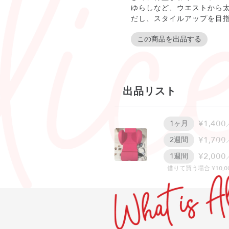
ゆらしなど、ウエストから
だし、スタイルアップを目
この商品を出品する
出品リスト
¥1,400
1ヶ月
¥1,700
2週間
W
¥2,000
1週間
借りて買う場合 ¥10,0