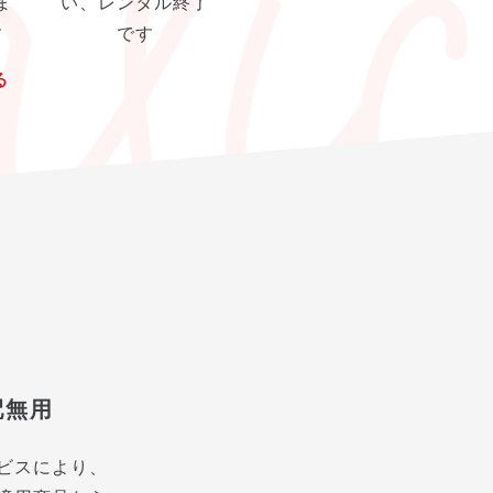
ま
い、レンタル終了
す
です
る
配無用
ビスにより、