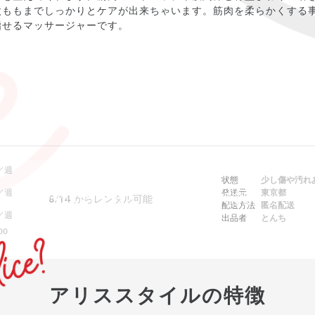
太ももまでしっかりとケアが出来ちゃいます。筋肉を柔らかくする
指せるマッサージャーです。
／週
状態
少し傷や汚れ
／週
発送元
東京都
ebでは予約できません。アプリをご利用ください
8/14
からレンタル可能
配送方法
匿名配送
／週
出品者
とんち
00
アリススタイルの特徴