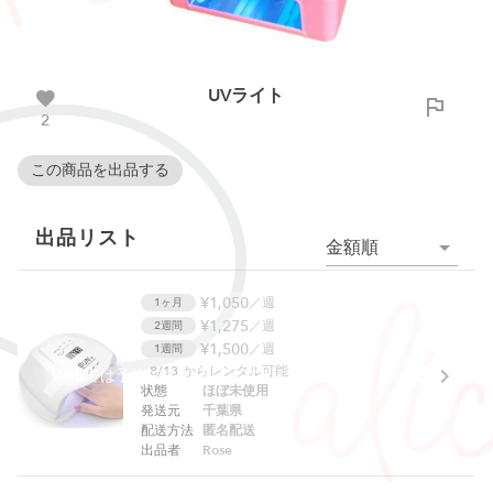
UVライト
2
この商品を出品する
出品リスト
金額順
¥1,050
／週
1ヶ月
¥1,275
／週
2週間
¥1,500
／週
1週間
8/13
からレンタル可能
Webでは予約できません。アプリをご利用ください。
状態
ほぼ未使用
発送元
千葉県
配送方法
匿名配送
出品者
Rose