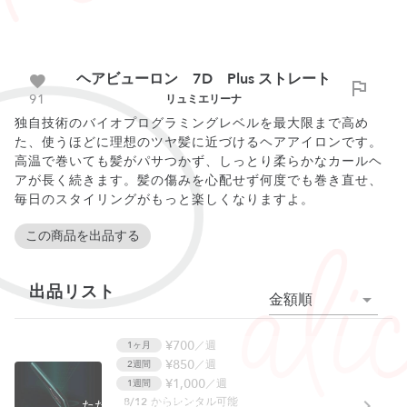
ヘアビューロン 7D Plus ストレート
91
リュミエリーナ
独自技術のバイオプログラミングレベルを最大限まで高め
た、使うほどに理想のツヤ髪に近づけるヘアアイロンです。
高温で巻いても髪がパサつかず、しっとり柔らかなカールヘ
アが長く続きます。髪の傷みを心配せず何度でも巻き直せ、
毎日のスタイリングがもっと楽しくなりますよ。
この商品を出品する
出品リスト
金額順
¥700
／週
1ヶ月
¥850
／週
2週間
¥1,000
／週
1週間
8/12
からレンタル可能
ただいまこの商品はレンタルできません