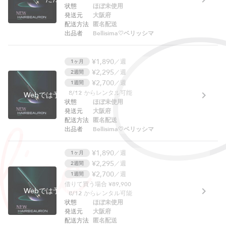
状態
ほぼ未使用
発送元
大阪府
配送方法
匿名配送
出品者
Bellisima♡ベリッシマ
¥1,890
／週
1ヶ月
¥2,295
／週
2週間
¥2,700
／週
1週間
8/12
からレンタル可能
Webでは予約できません。アプリをご利用ください。
状態
ほぼ未使用
発送元
大阪府
配送方法
匿名配送
出品者
Bellisima♡ベリッシマ
¥1,890
／週
1ヶ月
¥2,295
／週
2週間
¥2,700
／週
1週間
借りて買う場合 ¥89,900
Webでは予約できません。アプリをご利用ください。
8/12
からレンタル可能
状態
ほぼ未使用
発送元
大阪府
配送方法
匿名配送