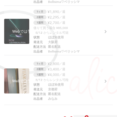
出品者
Bellisima♡ベリッシマ
¥1,890
／週
1ヶ月
¥2,295
／週
2週間
¥2,700
／週
1週間
借りて買う場合 ¥85,000
Webでは予約できません。アプリをご利用ください。
8/12
からレンタル可能
状態
ほぼ未使用
発送元
大阪府
配送方法
匿名配送
出品者
Bellisima♡ベリッシマ
¥2,800
／週
1ヶ月
¥3,400
／週
2週間
¥4,000
／週
1週間
8/12
からレンタル可能
Webでは予約できません。アプリをご利用ください。
状態
ほぼ未使用
発送元
京都府
配送方法
匿名配送
出品者
みなみ