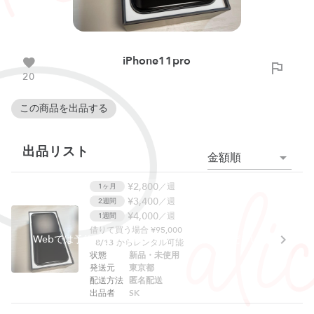
iPhone11pro
20
この商品を出品する
出品リスト
金額順
¥2,800
／週
1ヶ月
¥3,400
／週
2週間
¥4,000
／週
1週間
借りて買う場合 ¥95,000
Webでは予約できません。アプリをご利用ください。
8/13
からレンタル可能
状態
新品・未使用
発送元
東京都
配送方法
匿名配送
出品者
SK