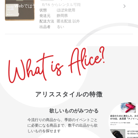
8/16
からレンタル可能
Webでは予約できません。アプリをご利用ください。
状態
ほぼ未使用
発送元
静岡県
配送方法
匿名配送 以外
出品者
るい
アリススタイルの特徴
欲しいものがみつかる
今流行りの商品から、季節のイベントごと
に必要になる商品まで、数千の出品から欲
しいものを探せます