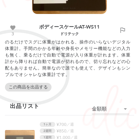
ボディースケールAT-WS11
3
ドリテック
のるだけでスグに体重がはかれる、操作のいらないデジタル
体重計。手間のかかる年齢や身長やメモリー機能などの入力
も無く、乗るだけで自動で電源が入り体重が計れます。体重
計から降りれば自動で電源が切れるので、切り忘れなどの心
配もありません。簡単なので誰でも使えて、デザインもシン
プルでオシャレな体重計です。
この商品を出品する
出品リスト
金額順
¥700
／週
1ヶ月
¥850
／週
2週間
¥1,000
／週
1週間