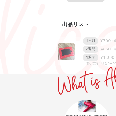
出品リスト
¥700
1ヶ月
／
¥850
2週間
／
W
¥1,000
1週間
借りて買う場合 ¥6,00