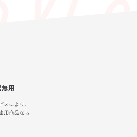
配無用
ビスにより、
適用商品なら
。