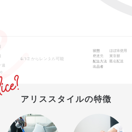
週
状態
ほぼ未使用
週
発送元
東京都
ebでは予約できません。アプリをご利用ください
8/12
からレンタル可能
配送方法
匿名配送
／週
出品者
0
アリススタイルの特徴