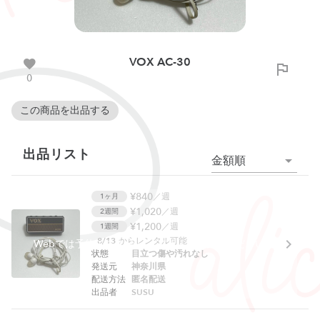
VOX AC-30
0
この商品を出品する
出品リスト
金額順
¥840
／週
1ヶ月
¥1,020
／週
2週間
¥1,200
／週
1週間
8/13
からレンタル可能
Webでは予約できません。アプリをご利用ください。
状態
目立つ傷や汚れなし
発送元
神奈川県
配送方法
匿名配送
出品者
SUSU