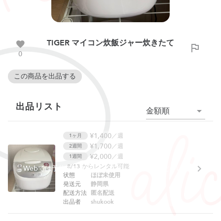
TIGER マイコン炊飯ジャー炊きたて
0
この商品を出品する
出品リスト
金額順
¥1,400
／週
1ヶ月
¥1,700
／週
2週間
¥2,000
／週
1週間
8/13
からレンタル可能
Webでは予約できません。アプリをご利用ください。
状態
ほぼ未使用
発送元
静岡県
配送方法
匿名配送
出品者
shukook