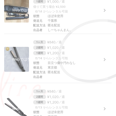
¥1,000
／週
1週間
借りて買う場合 ¥2,500
Webでは予約できません。アプリをご利用ください。
8/18
からレンタル可能
状態
ほぼ未使用
発送元
千葉県
配送方法
匿名配送
出品者
しーちゃんまん。
¥840
／週
1ヶ月
¥1,020
／週
2週間
¥1,200
／週
1週間
8/14
からレンタル可能
Webでは予約できません。アプリをご利用ください。
状態
目立つ傷や汚れなし
発送元
東京都
配送方法
匿名配送
出品者
¥840
／週
1ヶ月
¥1,020
／週
2週間
¥1,200
／週
1週間
8/13
からレンタル可能
Webでは予約できません。アプリをご利用ください。
状態
ほぼ未使用